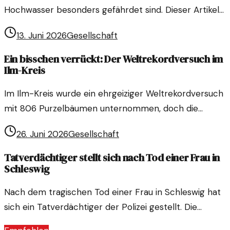
Hochwasser besonders gefährdet sind. Dieser Artikel
beleuchtet die fünf verwundbarsten Bereiche der
13. Juni 2026
Gesellschaft
Stadt.
Ein bisschen verrückt: Der Weltrekordversuch im
Ilm-Kreis
Im Ilm-Kreis wurde ein ehrgeiziger Weltrekordversuch
mit 806 Purzelbäumen unternommen, doch die
Zielmarke blieb knapp unerreicht. Ein Blick auf die
26. Juni 2026
Gesellschaft
Veranstaltung und ihre Bedeutung.
Tatverdächtiger stellt sich nach Tod einer Frau in
Schleswig
Nach dem tragischen Tod einer Frau in Schleswig hat
sich ein Tatverdächtiger der Polizei gestellt. Die
Hintergründe und die Reaktionen der Bevölkerung