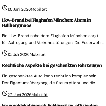
13. Juni 2026
Mobilität
Lkw-Brand bei Flughafen München: Alarm in
Hallbergmoos
Ein Lkw-Brand nahe dem Flughafen München sorgt
für Aufregung und Verkehrsstörungen. Die Feuerwehr
kämpft gegen die Flammen und sorgt für Sicherheit.
10. Juli 2026
Mobilität
Rechtliche Aspekte bei geschenkten Fahrzeugen
Ein geschenktes Auto kann rechtlich komplex sein.
Der Eigentumsübergang, die Steuerpflicht und die
Versicherung sind zentrale Fragen, die beachtet
27. Juni 2026
Mobilität
werden müssen.
Fernmeldekabinen als Schlüssel zur effizienten