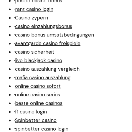
·
posido casino bonus
·
rant casino login
·
Casino zypern
·
casino einzahlungsbonus
·
casino bonus umsatzbedingungen
·
avantgarde casino freispiele
·
casino sicherheit
·
live blackjack casino
·
casino auszahlung vergleich
·
mafia casino auszahlung
·
online casino sofort
·
online casino seriös
·
beste online casinos
·
f1 casino login
·
Spinbetter casino
·
spinbetter casino login