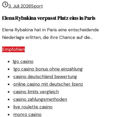
Widerstandskraft. Trotz Erschöpfung gelingt ihm der
3. Juli 2026
Sport
Sieg und ein Platz in der nächsten Runde.
Elena Rybakina verpasst Platz eins in Paris
Elena Rybakina hat in Paris eine entscheidende
Niederlage erlitten, die ihre Chance auf die
Spitzenposition in der Weltrangliste vereitelt hat. Eine
Empfohlen
Analyse der Begegnung und ihrer Auswirkungen.
1go casino
·
1go casino bonus ohne einzahlung
·
casino deutschland bewertung
·
online casino mit deutscher lizenz
·
casino limits vergleich
·
casino zahlungsmethoden
·
live roulette casino
·
monro casino