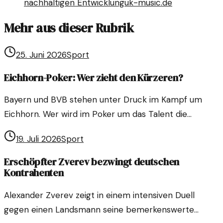
nachhaltigen Entwicklung
uk-music.de
Mehr aus dieser Rubrik
25. Juni 2026
Sport
Eichhorn-Poker: Wer zieht den Kürzeren?
Bayern und BVB stehen unter Druck im Kampf um
Eichhorn. Wer wird im Poker um das Talent die
Oberhand gewinnen? Hier sind die neuesten
19. Juli 2026
Sport
Entwicklungen.
Erschöpfter Zverev bezwingt deutschen
Kontrahenten
Alexander Zverev zeigt in einem intensiven Duell
gegen einen Landsmann seine bemerkenswerte