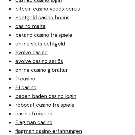
·
cashed casino login
·
bitcoin casino vodds bonus
·
Echtgeld casino bonus
·
casino malta
·
betano casino freispiele
·
online slots echtgeld
·
Evolve casino
·
evolve casino seriös
·
online casino gibraltar
·
f1 casino
·
F1 casino
·
baden baden casino login
·
robocat casino freispiele
·
casino freispiele
·
Flagman casino
·
flagman casino erfahrungen